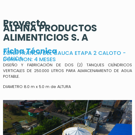
Proyecto
ALPINA PRODUCTOS
ALIMENTICIOS S. A
Ficha Técnica
ZONA FRANCA DEL CAUCA ETAPA 2 CALOTO -
CAUCA
DURACION: 4 MESES
DISEÑO Y FABRICACIÓN DE DOS (2) TANQUES CILÍNDRICOS
VERTICALES DE 250.000 LITROS PARA ALMACENAMIENTO DE AGUA
POTABLE.
DIAMETRO 8.0 m x 5.0 m de ALTURA