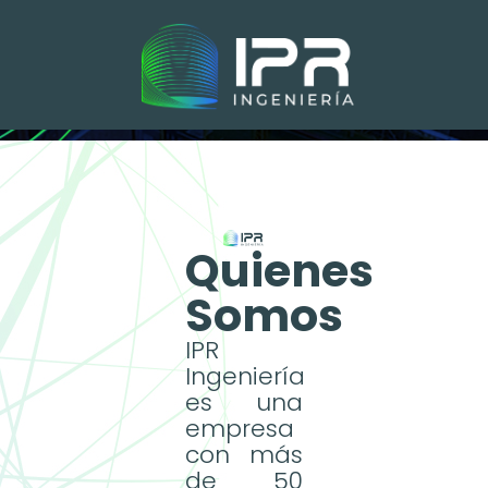
LINEA TANKS STORAGE
Quienes
TANQUES EN
Somos
POLIESTER REFORZA
CON FIBRA DE VIDRIO
IPR
desde 500 hasta
Ingeniería
1.000.000 de litros
es una
empresa
con más
de 50