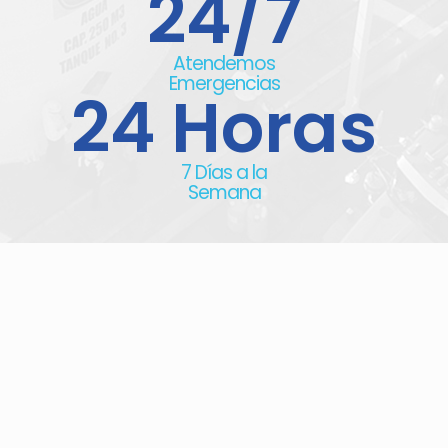
24
/7
Atendemos
Emergencias
24
 Horas
7 Días a la
Semana